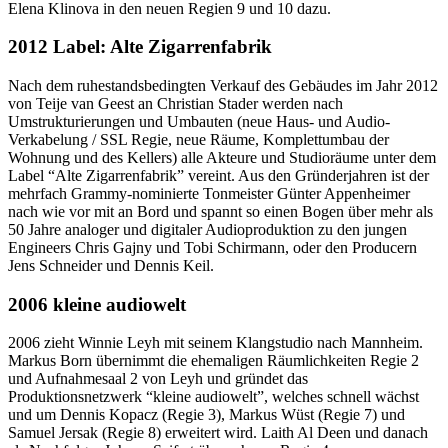
Elena Klinova in den neuen Regien 9 und 10 dazu.
2012 Label: Alte Zigarrenfabrik
Nach dem ruhestandsbedingten Verkauf des Gebäudes im Jahr 2012
von Teije van Geest an Christian Stader werden nach
Umstrukturierungen und Umbauten (neue Haus- und Audio-
Verkabelung / SSL Regie, neue Räume, Komplettumbau der
Wohnung und des Kellers) alle Akteure und Studioräume unter dem
Label “Alte Zigarrenfabrik” vereint. Aus den Gründerjahren ist der
mehrfach Grammy-nominierte Tonmeister Günter Appenheimer
nach wie vor mit an Bord und spannt so einen Bogen über mehr als
50 Jahre analoger und digitaler Audioproduktion zu den jungen
Engineers Chris Gajny und Tobi Schirmann, oder den Producern
Jens Schneider und Dennis Keil.
2006 kleine audiowelt
2006 zieht Winnie Leyh mit seinem Klangstudio nach Mannheim.
Markus Born übernimmt die ehemaligen Räumlichkeiten Regie 2
und Aufnahmesaal 2 von Leyh und gründet das
Produktionsnetzwerk “kleine audiowelt”, welches schnell wächst
und um Dennis Kopacz (Regie 3), Markus Wüst (Regie 7) und
Samuel Jersak (Regie 8) erweitert wird. Laith Al Deen und danach