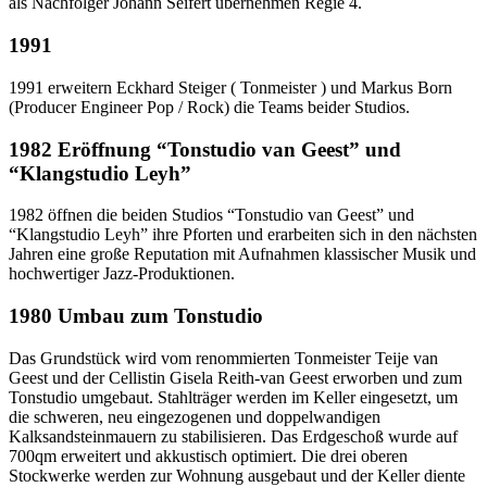
als Nachfolger Johann Seifert übernehmen Regie 4.
1991
1991 erweitern Eckhard Steiger ( Tonmeister ) und Markus Born
(Producer Engineer Pop / Rock) die Teams beider Studios.
1982 Eröffnung “Tonstudio van Geest” und
“Klangstudio Leyh”
1982 öffnen die beiden Studios “Tonstudio van Geest” und
“Klangstudio Leyh” ihre Pforten und erarbeiten sich in den nächsten
Jahren eine große Reputation mit Aufnahmen klassischer Musik und
hochwertiger Jazz-Produktionen.
1980 Umbau zum Tonstudio
Das Grundstück wird vom renommierten Tonmeister Teije van
Geest und der Cellistin Gisela Reith-van Geest erworben und zum
Tonstudio umgebaut. Stahlträger werden im Keller eingesetzt, um
die schweren, neu eingezogenen und doppelwandigen
Kalksandsteinmauern zu stabilisieren. Das Erdgeschoß wurde auf
700qm erweitert und akkustisch optimiert. Die drei oberen
Stockwerke werden zur Wohnung ausgebaut und der Keller diente